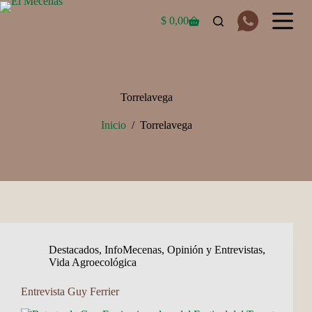
Saltar
al
$
0,00
Carro
contenido
de
compra
Torrelavega
Inicio
/
Torrelavega
Destacados
,
InfoMecenas
,
Opinión y Entrevistas
,
Vida Agroecológica
Entrevista Guy Ferrier