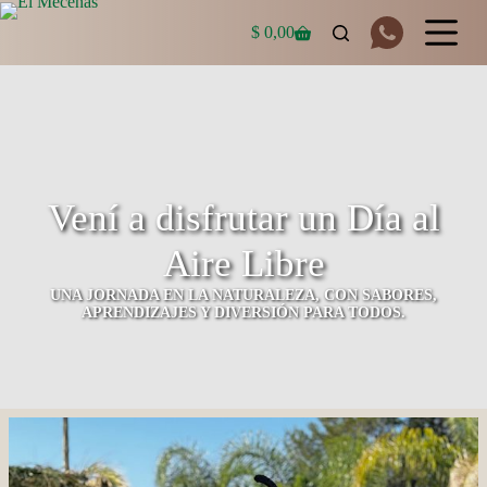
Saltar
al
$
0,00
Carro
contenido
de
compra
Vení a disfrutar un Día al
Aire Libre
UNA JORNADA EN LA NATURALEZA, CON SABORES,
APRENDIZAJES Y DIVERSIÓN PARA TODOS.