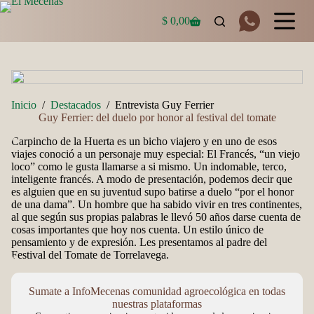
Saltar
al
$
0,00
Carro
contenido
de
compra
Inicio
/
Destacados
/
Entrevista Guy Ferrier
Guy Ferrier: del duelo por honor al festival del tomate
Carpincho de la Huerta es un bicho viajero y en uno de esos
viajes conoció a un personaje muy especial: El Francés, “un viejo
loco” como le gusta llamarse a si mismo. Un indomable, terco,
inteligente francés. A modo de presentación, podemos decir que
es alguien que en su juventud supo batirse a duelo “por el honor
de una dama”. Un hombre que ha sabido vivir en tres continentes,
al que según sus propias palabras le llevó 50 años darse cuenta de
cosas importantes que hoy nos cuenta. Un estilo único de
pensamiento y de expresión. Les presentamos al padre del
Festival del Tomate de Torrelavega.
Sumate a InfoMecenas comunidad agroecológica en todas
nuestras plataformas