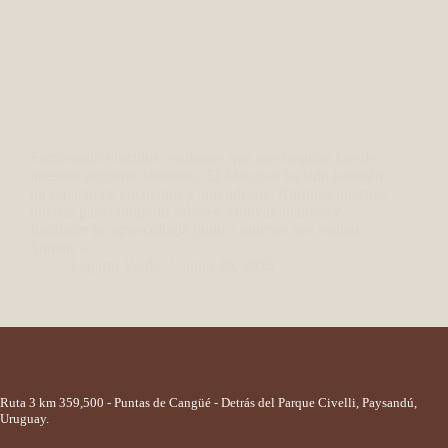
Sembrando vínculos: visitantes que nos inspiran Desde
nuestras primeras siembras, El Mecenas ha sido también
un espacio de encuentro y aprendizaje. Abrimos nuestras
puertas para compartir saberes, cultivar alianzas y
fortalecer la agroecología junto a quienes nos visitan.
Sumate a…
Lagarto Verde
junio 19, 2025
Ruta 3 km 359,500 - Puntas de Cangüé - Detrás del Parque Civelli, Paysandú,
Uruguay.