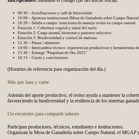
Inscripciones:
mediante el código QR del afiche oficial.
09:30 – Acreditaciones y café de bienvenida
10:00 – Apertura institucional (Mesa de Ganadería sobre Campo Natura
10:20 – Salida a campo: estaciones de manejo ovino en campo natural
Estación 1: Cobertura vegetal y salud del suelo
Estación 2: Carga animal, bienestar y pastoreo selectivo
Estación 3: Biodiversidad y control de malezas
12:30 – Pausa / almuerzo
14:00 – Intercambio técnico: experiencias productivas y herramientas d
15:30 – Entrega “Paspalum de Oro 2025”
16:15 – Cierre y conclusiones
(Horarios de referencia para organización del día.)
Más que lana y carne
Además del aporte productivo, el ovino ayuda a mantener la cobertur
favoreciendo la biodiversidad y la resiliencia de los sistemas ganad
Un encuentro para compartir saberes
Participan productores, técnicos, estudiantes e instituciones.
Organizan la Mesa de Ganadería sobre Campo Natural, el MGAP y