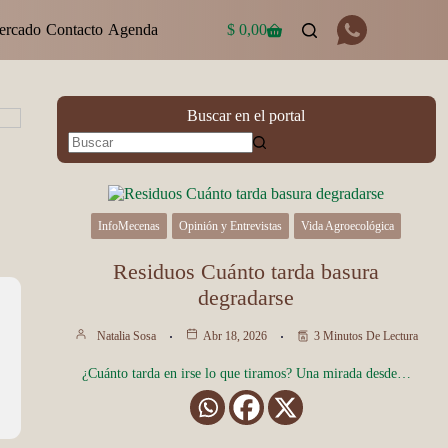
ercado
Contacto
Agenda
$
0,00
Carro
de
compra
Buscar en el portal
InfoMecenas
Opinión y Entrevistas
Vida Agroecológica
Residuos Cuánto tarda basura
degradarse
Natalia Sosa
Abr 18, 2026
3 Minutos De Lectura
¿Cuánto tarda en irse lo que tiramos? Una mirada desde…