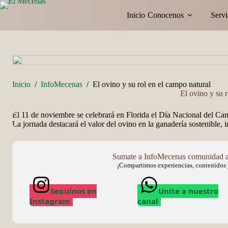
Saltar
al
Inicio
Conocenos
Servi
contenido
Inicio
/
InfoMecenas
/
El ovino y su rol en el campo natural
El ovino y su 
El 11 de noviembre se celebrará en Florida el Día Nacional del Ca
La jornada destacará el valor del ovino en la ganadería sostenible, 
Sumate a InfoMecenas comunidad ag
¡Compartimos experiencias, contenidos y
Seguínos en
Unite a nuestro
Instagram
canal