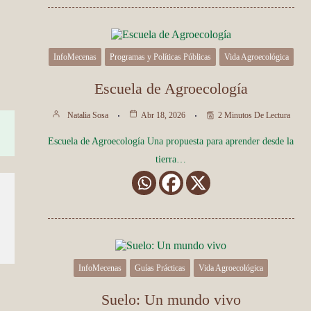
InfoMecenas
Programas y Políticas Públicas
Vida Agroecológica
Escuela de Agroecología
Natalia Sosa
Abr 18, 2026
2 Minutos De Lectura
Escuela de Agroecología Una propuesta para aprender desde la
tierra…
InfoMecenas
Guías Prácticas
Vida Agroecológica
Suelo: Un mundo vivo