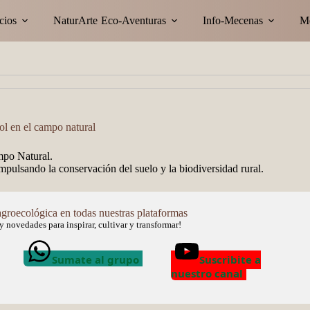
cios
NaturArte
Eco-Aventuras
Info-Mecenas
M
rol en el campo natural
mpo Natural.
impulsando la conservación del suelo y la biodiversidad rural.
roecológica en todas nuestras plataformas
 novedades para inspirar, cultivar y transformar!
Sumate al grupo
Suscribite a
nuestro canal