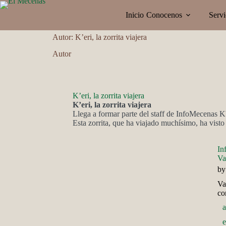
Saltar
al
Inicio
Conocenos
Servi
contenido
Autor:
K’eri, la zorrita viajera
Autor
K’eri, la zorrita viajera
K’eri,
la
zorrit
a
viajer
a
Llega a formar parte del staff de InfoMecenas K
Esta zorrita, que ha viajado muchísimo, ha vist
In
Va
b
Va
co
a
e