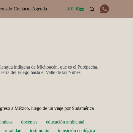
ercado
Contacto
Agenda
$
0,00
Carro
de
compra
a lengua indígena de Michoacán, que es el Purépecha.
ierra del Fuego hasta el Valle de las Nubes.
egreso a México, luego de un viaje por Sudamérica
uímicos
docentes
educación ambiental
ruralidad
testimonio
transición ecológica