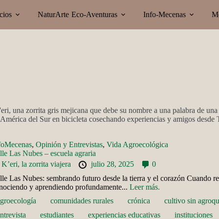
cios
NaturArte
Eco-Aventuras
Info-Mecenas
M
'eri, una zorrita gris mejicana que debe su nombre a una palabra de un
o América del Sur en bicicleta cosechando experiencias y amigos desde T
foMecenas
,
Opinión y Entrevistas
,
Vida Agroecológica
lle Las Nubes – escuela agraria
y
K’eri, la zorrita viajera
julio 28, 2025
0
lle Las Nubes: sembrando futuro desde la tierra y el corazón Cuando r
nociendo y aprendiendo profundamente...
Leer más.
groecología
comunidades rurales
crónica
cultivo sin agroq
ntrevista
estudiantes
experiencias educativas
instituciones