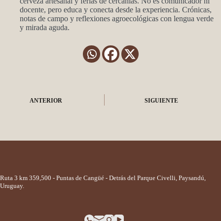
cerveza artesanal y ferias de cercanías. No es comunicador ni
docente, pero educa y conecta desde la experiencia. Crónicas,
notas de campo y reflexiones agroecológicas con lengua verde
y mirada aguda.
ANTERIOR
SIGUIENTE
Ruta 3 km 359,500 - Puntas de Cangüé - Detrás del Parque Civelli, Paysandú,
Uruguay.