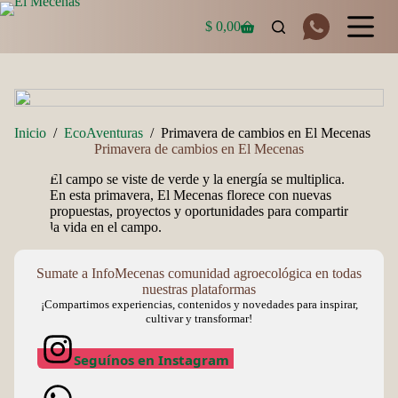
Saltar
al
$
0,00
Carro
contenido
de
compra
Inicio
/
EcoAventuras
/
Primavera de cambios en El Mecenas
Primavera de cambios en El Mecenas
El campo se viste de verde y la energía se multiplica.
En esta primavera, El Mecenas florece con nuevas
propuestas, proyectos y oportunidades para compartir
la vida en el campo.
Sumate a InfoMecenas comunidad agroecológica en todas
nuestras plataformas
¡Compartimos experiencias, contenidos y novedades para inspirar,
cultivar y transformar!
Seguínos en Instagram