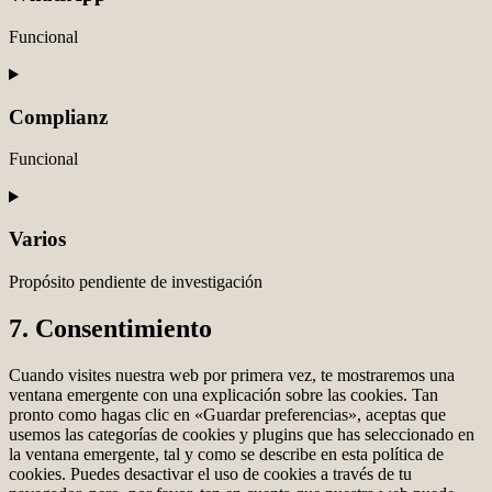
twitter
Funcional
Consent
to
service
Complianz
whatsapp
Funcional
Consent
to
service
Varios
complianz
Propósito pendiente de investigación
Consent
7. Consentimiento
to
service
Cuando visites nuestra web por primera vez, te mostraremos una
varios
ventana emergente con una explicación sobre las cookies. Tan
pronto como hagas clic en «Guardar preferencias», aceptas que
usemos las categorías de cookies y plugins que has seleccionado en
la ventana emergente, tal y como se describe en esta política de
cookies. Puedes desactivar el uso de cookies a través de tu