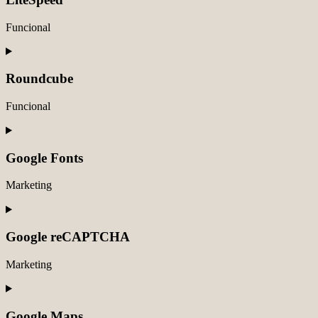
sourcebuster-
js
Funcional
Consent
to
service
Roundcube
litespeed
Funcional
Consent
to
service
Google Fonts
roundcube
Marketing
Consent
to
service
Google reCAPTCHA
google-
fonts
Marketing
Consent
to
service
Google Maps