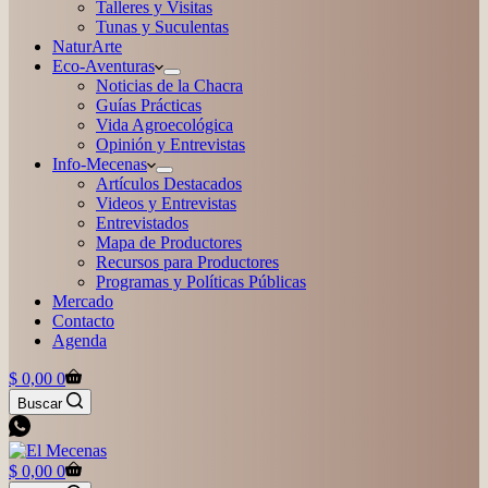
Talleres y Visitas
Tunas y Suculentas
NaturArte
Eco-Aventuras
Noticias de la Chacra
Guías Prácticas
Vida Agroecológica
Opinión y Entrevistas
Info-Mecenas
Artículos Destacados
Videos y Entrevistas
Entrevistados
Mapa de Productores
Recursos para Productores
Programas y Políticas Públicas
Mercado
Contacto
Agenda
Carro
$
0,00
0
de
Buscar
compra
Carro
$
0,00
0