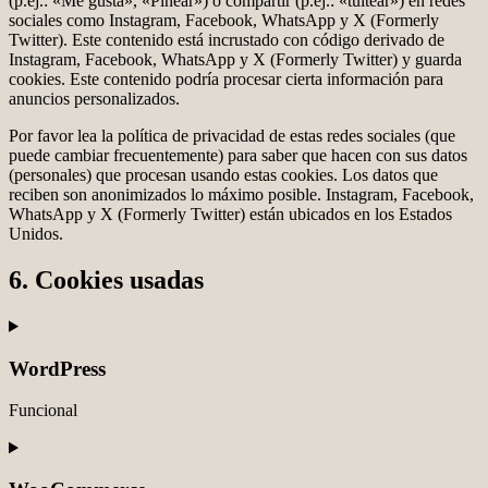
(p.ej.: «Me gusta», «Pinear») o compartir (p.ej.: «tuitear») en redes
sociales como Instagram, Facebook, WhatsApp y X (Formerly
Twitter). Este contenido está incrustado con código derivado de
Instagram, Facebook, WhatsApp y X (Formerly Twitter) y guarda
cookies. Este contenido podría procesar cierta información para
anuncios personalizados.
Por favor lea la política de privacidad de estas redes sociales (que
puede cambiar frecuentemente) para saber que hacen con sus datos
(personales) que procesan usando estas cookies. Los datos que
reciben son anonimizados lo máximo posible. Instagram, Facebook,
WhatsApp y X (Formerly Twitter) están ubicados en los Estados
Unidos.
6. Cookies usadas
WordPress
Funcional
Consent
to
service