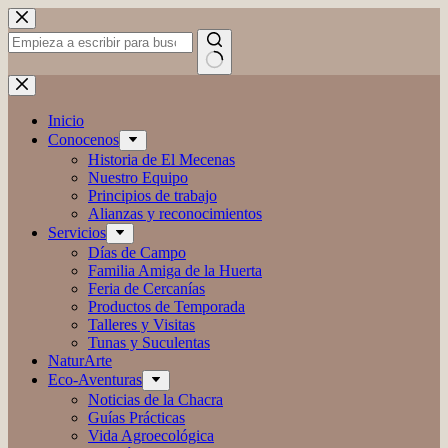
Saltar
al
contenido
Sin
resultados
Inicio
Conocenos
Historia de El Mecenas
Nuestro Equipo
Principios de trabajo
Alianzas y reconocimientos
Servicios
Días de Campo
Familia Amiga de la Huerta
Feria de Cercanías
Productos de Temporada
Talleres y Visitas
Tunas y Suculentas
NaturArte
Eco-Aventuras
Noticias de la Chacra
Guías Prácticas
Vida Agroecológica