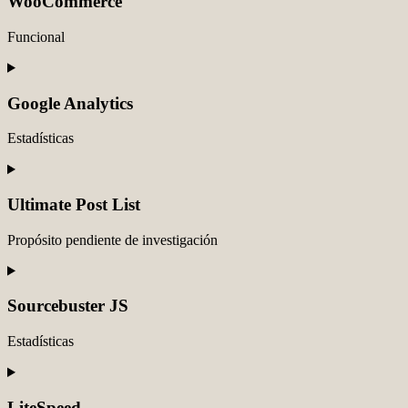
WooCommerce
wordpress
Funcional
Consent
to
service
Google Analytics
woocommerce
Estadísticas
Consent
to
service
Ultimate Post List
google-
analytics
Propósito pendiente de investigación
Consent
to
service
Sourcebuster JS
ultimate-
post-
Estadísticas
list
Consent
to
service
LiteSpeed