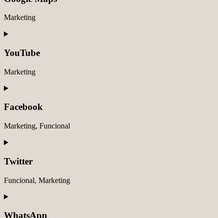
google-
recaptcha
Marketing
Consent
to
service
YouTube
google-
maps
Marketing
Consent
to
service
Facebook
youtube
Marketing, Funcional
Consent
to
service
Twitter
facebook
Funcional, Marketing
Consent
to
service
WhatsApp